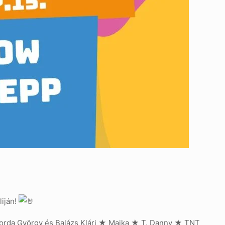
liján!
orda György és Balázs Klári ★ Majka ★ T. Danny ★ TNT