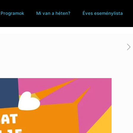
Programok
Mi van a héten?
Éves eseménylista