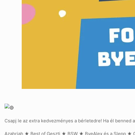
Csapj le az extra kedvezményes a bérletedre! Ha él benned a
Azahriah ★ Best of Geszti ★ BSW ★ ByeAlex és a Slepp ★ 