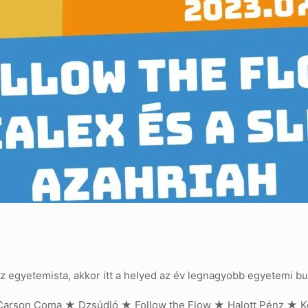
z egyetemista, akkor itt a helyed az év legnagyobb egyetemi bu
Carson Coma ★ Dzsúdló ★ Follow the Flow ★ Halott Pénz ★ K