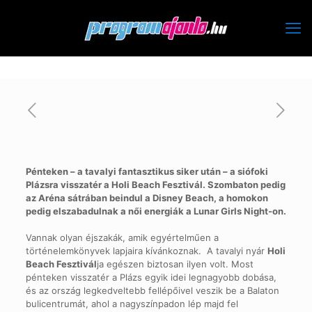
Pénteken – a tavalyi fantasztikus siker után – a siófoki
Plázsra visszatér a Holi Beach Fesztivál. Szombaton pedig
az Aréna sátrában beindul a Disney Beach, a homokon
pedig elszabadulnak a női energiák a Lunar Girls Night-on.
Vannak olyan éjszakák, amik egyértelműen a
történelemkönyvek lapjaira kívánkoznak. A tavalyi nyár
Holi
Beach Fesztivál
ja egészen biztosan ilyen volt. Most
pénteken visszatér a Plázs egyik idei legnagyobb dobása,
és az ország legkedveltebb fellépőivel veszik be a Balaton
bulicentrumát, ahol a nagyszínpadon lép majd fel