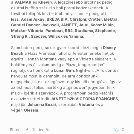
a
VALMAR
és
Kkevin
. A legszínesebb arcoknak pedig
ezúttal is több száz kiló holi porral kedveskednek. A
további fellépők közt – több helyszínen – pedig ott
lesz:
Adam Ajkay, BRÉDA BIA, Chrstphr, Crotter, Elektra,
Gabriel Dancer, Jackwell, JANETT, Jauri, Koósz Milán,
Metzker Viktória, Purebeat, R92, Stadiumx, Stephanie,
Strong R., Szecsei, Willcox és Yamina.
Szombaton pedig sokak gyerekkorát idézi meg a
Disney
Beach
a Plázs Arénában, ahol önfeledten énekelhetjük
együtt Hannah Montana vagy épp a Violetta slágereit. A
holdfényes éjszakán pedig a Plázs „tengerpartján”
rúghatjuk a homokot a
Lunar Girls Night
-on. „A földöntúli
hangulat most is garantált, de arra gondoltunk
megspékeljük ezt az egészet egy kis női energiával, így ez
az est most teljes mértékig a „girlpower” jegyében telik
majd”- ígérik a szervezők. A programban pedig kétórás
exkluzív szettel indít
JANETT b2b VICTORIA FRANCHES
,
majd jön
Johanna Bozai
, szerbiából
Victøria
és a
végén
Olessia.
Share
0