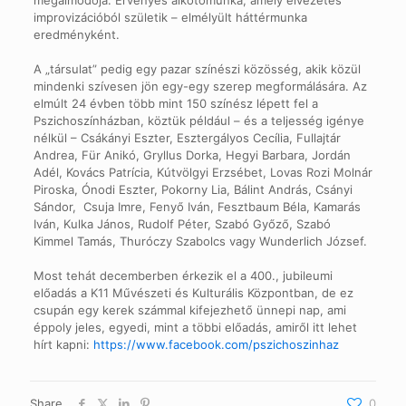
megálmodója. Érvényes alkotómunka, amely élvezetes
improvizációból születik – elmélyült háttérmunka
eredményként.
A „társulat” pedig egy pazar színészi közösség, akik közül
mindenki szívesen jön egy-egy szerep megformálására. Az
elmúlt 24 évben több mint 150 színész lépett fel a
Pszichoszínházban, köztük például – és a teljesség igénye
nélkül – Csákányi Eszter, Esztergályos Cecília, Fullajtár
Andrea, Für Anikó, Gryllus Dorka, Hegyi Barbara, Jordán
Adél, Kovács Patrícia, Kútvölgyi Erzsébet, Lovas Rozi Molnár
Piroska, Ónodi Eszter, Pokorny Lia, Bálint András, Csányi
Sándor, Csuja Imre, Fenyő Iván, Fesztbaum Béla, Kamarás
Iván, Kulka János, Rudolf Péter, Szabó Győző, Szabó
Kimmel Tamás, Thuróczy Szabolcs vagy Wunderlich József.
Most tehát decemberben érkezik el a 400., jubileumi
előadás a K11 Művészeti és Kulturális Központban, de ez
csupán egy kerek számmal kifejezhető ünnepi nap, ami
éppoly jeles, egyedi, mint a többi előadás, amiről itt lehet
hírt kapni:
https://www.facebook.com/pszichoszinhaz
Share
0