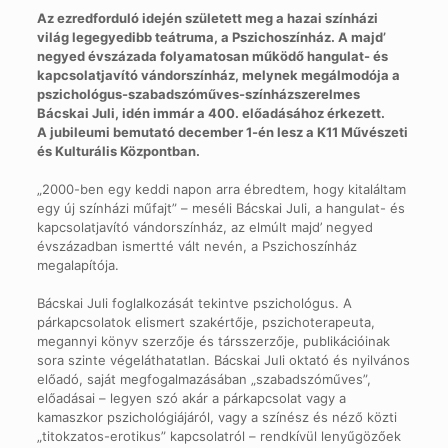
Az ezredforduló idején született meg a hazai színházi
világ legegyedibb teátruma, a Pszichoszínház. A majd’
negyed évszázada folyamatosan működő hangulat- és
kapcsolatjavító vándorszínház, melynek megálmodója a
pszichológus-szabadszóműves-színházszerelmes
Bácskai Juli, idén immár a 400. előadásához érkezett.
A jubileumi bemutató december 1-én lesz a K11 Művészeti
és Kulturális Központban.
„2000-ben egy keddi napon arra ébredtem, hogy kitaláltam
egy új színházi műfajt” – meséli Bácskai Juli, a hangulat- és
kapcsolatjavító vándorszínház, az elmúlt majd’ negyed
évszázadban ismertté vált nevén, a Pszichoszínház
megalapítója.
Bácskai Juli foglalkozását tekintve pszichológus. A
párkapcsolatok elismert szakértője, pszichoterapeuta,
megannyi könyv szerzője és társszerzője, publikációinak
sora szinte végeláthatatlan. Bácskai Juli oktató és nyilvános
előadó, saját megfogalmazásában „szabadszóműves”,
előadásai – legyen szó akár a párkapcsolat vagy a
kamaszkor pszichológiájáról, vagy a színész és néző közti
„titokzatos-erotikus” kapcsolatról – rendkívül lenyűgözőek