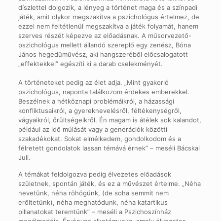
díszlettel dolgozik, a lényeg a történet maga és a színpadi
játék, amit olykor megszakítva a pszichológus értelmez, de
ezzel nem feltétlenül megszakítva a játék folyamát, hanem
szerves részét képezve az előadásnak. A műsorvezető-
pszichológus mellett állandó szereplő egy zenész, Bóna
János hegedűművész, aki hangszeréből előcsalogatott
„effektekkel” egészíti ki a darab cselekményét.
A történeteket pedig az élet adja. „Mint gyakorló
pszichológus, naponta találkozom érdekes emberekkel.
Beszélnek a hétköznapi problémáikról, a házassági
konfliktusaikról, a gyereknevelésről, féltékenységről,
vágyaikról, őrültségeikről. Én magam is átélek sok kalandot,
például az idő múlását vagy a generációk közötti
szakadékokat. Sokat elmélkedem, gondolkodom és a
félretett gondolatok lassan témává érnek” – meséli Bácskai
Juli.
A témákat feldolgozva pedig élvezetes előadások
születnek, spontán játék, és ez a művészet értelme. „Néha
nevetünk, néha röhögünk, (de soha semmit nem
erőltetünk), néha meghatódunk, néha katartikus
pillanatokat teremtünk” – meséli a Pszichoszínház