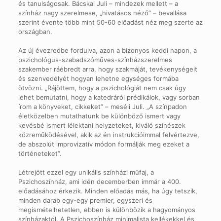
és tanulságosak. Bácskai Juli – mindezek mellett – a
színház nagy szerelmese, „hivatásos néző” – bevallása
szerint évente több mint 50-60 előadást néz meg szerte az
országban.
Az új évezredbe fordulva, azon a bizonyos keddi napon, a
pszichológus-szabadszóműves-színházszerelmes
szakember ráébredt arra, hogy szakmáját, tevékenységeit
és szenvedélyét hogyan lehetne egységes formába
ötvözni. „Rájöttem, hogy a pszichológiát nem csak úgy
lehet bemutatni, hogy a katedráról prédikálok, vagy sorban
írom a könyveket, cikkeket” – meséli Juli. „A színpadon
életközelben mutathatunk be különböző ismert vagy
kevésbé ismert lélektani helyzeteket, kiváló színészek
közreműködésével, akik az én instrukcióimmal felvértezve,
de abszolút improvizatív módon formálják meg ezeket a
történeteket”.
Létrejött ezzel egy unikális színházi műfaj, a
Pszichoszínház, ami idén decemberben immár a 400.
előadásához érkezik. Minden előadás más, ha úgy tetszik,
minden darab egy-egy premier, egyszeri és
megismételhetetlen, ebben is különbözik a hagyományos
színházaktól. A Pszichoszínház minimalista kellékekkel és