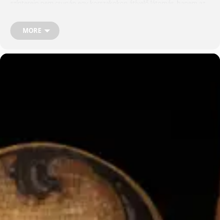
színterein nem csupán egy korszakokon átívelő látomás, hanem az
emberi remények és kudarcok örök története is. A Budapest
Bábszínház produkciója ennek a monumentális műnek az új
értelmezési lehetőségeit tárja fel. Romantika, álruhák, humor és
MORE
örök slágerek: a Lili bárónő varázslatos operettélmény, amely
minden generáció szívét meghódítja újra felejthetetlen dallamokkal
csábít. A szolgáltatás hirdetéssel megcélzott igénybe vevőjének
meghatározására szolgáló paraméterekkel kapcsolatos információk:
a reklám nem módosul a felhasználók adatai alapján, a szolgáltató
tehát nem végez targetálást. A Produkció 2025 nyarán a világ
legelismertebb, Ázsia legnagyobb musicalfesztiváljáról a DIMF-ről
elhozta „AZ ÉV MUSICALJE” Grand Prize fődíjat! A szolgáltatás
hirdetéssel megcélzott igénybe vevőjének meghatározására
szolgáló paraméterekkel kapcsolatos információk: a reklám nem
módosul a felhasználók adatai alapján, a szolgáltató tehát nem
végez targetálást.