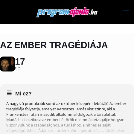
AZ EMBER TRAGÉDIÁJA
17
OCT
Mi ez?
A nagyívű produkciók sorát az október közepén debütáló Az ember
tragédiája folytatja, amelyet Keresztes Tamás visz színre, aki a
Frankenstein után második alkalommal dolgozik a társulattal.
Madách klasszikusa az emberi lét örök dilemmáit vizsgálja: hogyan
viszonyulunk a szabadsághoz, a tudáshoz, a hithez és saját
végességünkhöz. Ádám és Lucifer különleges utazása a történelem