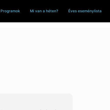
Programok
Mi van a héten?
Éves eseménylista