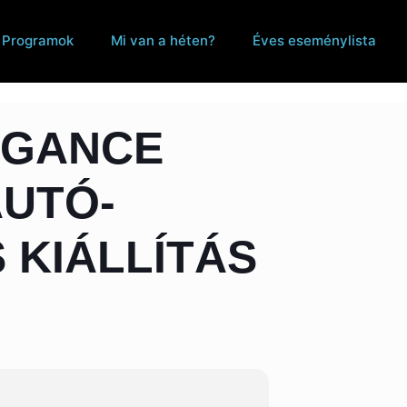
Programok
Mi van a héten?
Éves eseménylista
EGANCE
AUTÓ-
 KIÁLLÍTÁS