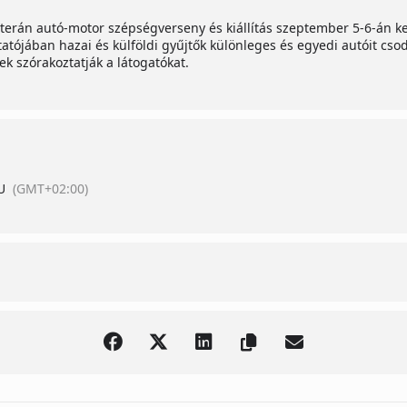
eterán autó-motor szépségverseny és kiállítás szeptember 5-6-án 
atójában hazai és külföldi gyűjtők különleges és egyedi autóit cs
k szórakoztatják a látogatókat.
U
(GMT+02:00)