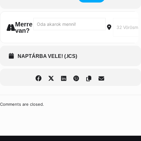
Address - Guitarrístico en vivo | Gabriel Guillén []
Destination A
Merre
van?
NAPTÁRBA VELE! (.ICS)
Comments are closed.