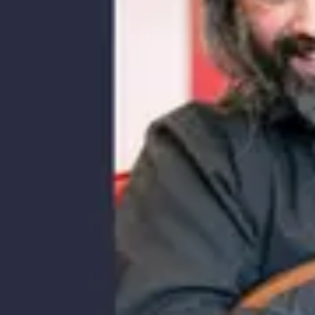
hangulatokon vezet végig minket, feltárva a gitárzene
legbensőségesebb és legszemélyesebb rétegeit.
A koncertet követően beszélgetésre is sor kerül, ahol a közönség
többet megtudhat az előadó művészi megközelítéséről, a
repertoárról, valamint a zenei munkásságát átható
gondolatairól.