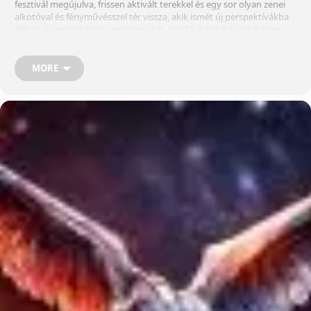
fesztivál megújulva, frissen aktivált terekkel és egy sor olyan zenei
alkotóval és fényművésszel tér vissza, akik ismét új perspektívákba
állítják az erőmű óriás organizmusát. INOTA is not a point in time,
but an architecture of overlapping, dynamic historical layers: a
unique place where the industrial heritage of the socialist past, the
creative energies of the present, and visions of the future still
MORE
searching for their forms coexist at once. In 2026, the festival returns
renewed, with freshly activated spaces and a range of producers, djs
and light artists who once again place the power plant’s giant
organism into new perspectives. Ben Klock ⧗ MARRØN ⧗ Quelza ⧗
Sandwell District ⧗ James K ⧗ Kasper Marott ⧗ D.Dan ⧗ Alarico ⧗
Loscil ⧗ Kalte Liebe ⧗ ÜBERKIKZ + Future.666 ⧗ KillaTK ⧗ NEUX ⧗
Cormac ⧗ Alpha Tracks + Dina ⧗ Extrawelt ⧗ Feral ⧗ Sadsvit ⧗
Acidpach ⧗ Farseer ⧗ Gaston Fiore ⧗ Woody92 ⧗ Pneumatix ⧗ Isu +
Sikztah ⧗ ДEVA ⧗ Technokool + Akác ⧗ Makrohang ⧗ Gingershot +
Klpflrtpr ⧗ ANYAROMOKBAN3000 ⧗ Lenkke_ ⧗ Slym + Szoliver ⧗
CVRDWELL ⧗ Rozalina + Subotage ⧗ Fllozz ⧗ Kiuz + Arash Ete ⧗
Varázsló ⧗ Dorota + Akos V + LIGHT ARTISTS: Cape Sante ⧗ Adistu ⧗
Lukas Truniger + Bruce Yoder ⧗ Timaeus ⧗ Weiler Péter 📬 Értesítünk
az új programajánlókról, és néha még egy ProgramTipp füzettel is
meglepünk! 📆 Nem küldünk vacak spamokat! – Adatkezelési
tájékoztatónkat itt találod – Nézd meg az e-mail fiókodat – a
beérkező levelek vagy a spam mappában keresd a visszaigazoló
üzenetet, és kattints a megerősítéshez.