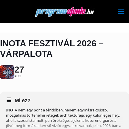
INOTA FESZTIVÁL 2026 –
VÁRPALOTA
27
AUG
Mi ez?
INOTA nem egy pont a téridőben, hanem egymásra csúszó,
mozgalmas történelmi rétegek architektúrája: egy különleges hely,
ahol a szocialista múlt ipari öröksége, a jelen alkotói energiái és a
jövő még formákat kereső víziói egyszerre vannak jelen. 2026-ban a