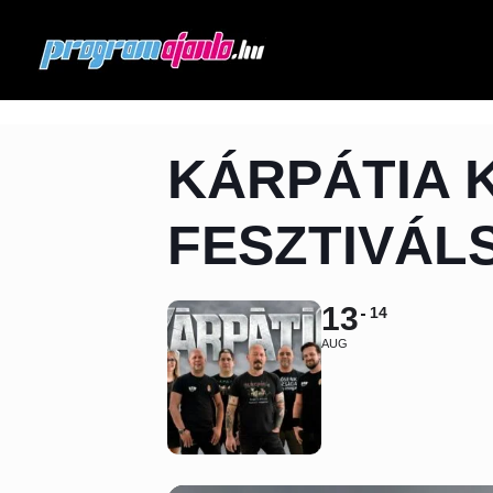
KÁRPÁTIA 
FESZTIVÁLSZ
13
14
AUG