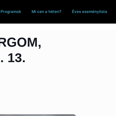
Programok
Mi van a héten?
Éves eseménylista
ERGOM,
 13.