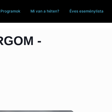
Programok
Mi van a héten?
Éves eseménylista
RGOM -