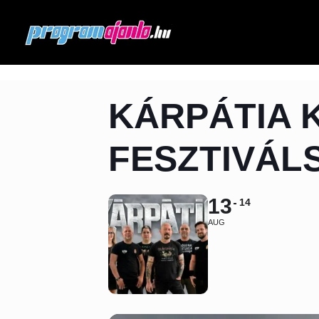
KÁRPÁTIA 
FESZTIVÁL
13
14
AUG