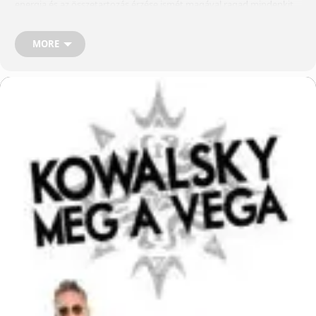
energia és az összetartozás érzése ismét magával ragad mindenkit.
Egy szabadtéri este, ahol a dalok, a nyár utolsó nagy pillanatai és a
rajongók közös élménye találkozik. Ebben a rovatban a rendszer
által válogatott népszerű programokat ajánlunk. Közöttük fizetett
MORE
hirdetések is lehetnek. Élvezd otthonod kényelméből az online
streaming kínálatunkat!