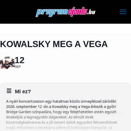
KOWALSKY MEG A VEGA
12
SEP
Mi ez?
A nyári koncertszezon egy hatalmas közös ünnepléssel záródik!
2026. szeptember 12 -én a Kowalsky meg a Vega érkezik a győri
Bridge Garden színpadára, hogy egy felejthetetlen estén együtt
énekeljük a legnagyobb slágereket. Az elmúlt évek
közönségkedvencei és a jól ismert dalok egyaránt felcsendülnek
majd, miközben a zenekarra jellemző különleges hangulat, az