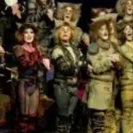
Ildikó Betanító balettmester: Sárközi Gyula Betanító balettmester
asszisztens: Vaszilenko Eugenia A rendező munkatársa: Cs. Nagy
Endre, Kutschera Éva Társrendező-koreográfus: Seregi László
Rendező: Szirtes Tamás A karneváli események koronája minden
évben a Margitszigeti Szabadtéri Színpad mesés környezetében
bemutatott gálaműsor, a külföldi és hazai táncegyüttesek közel… A
szolgáltatás hirdetéssel megcélzott igénybe vevőjének
meghatározására szolgáló paraméterekkel kapcsolatos információk:
a reklám nem módosul a felhasználók adatai alapján, a szolgáltató
tehát nem végez targetálást. A friss hangvételű operettben lesz
vágyakozás, humor, könnyek és szerelem – és természetesen
felcsendülnek a közönségkedvenc slágerek.