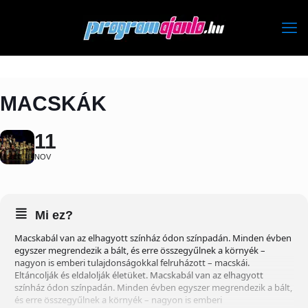
MACSKÁK
11
NOV
Mi ez?
Macskabál van az elhagyott színház ódon színpadán. Minden évben
egyszer megrendezik a bált, és erre összegyűlnek a környék –
nagyon is emberi tulajdonságokkal felruházott – macskái.
Eltáncolják és eldalolják életüket. Macskabál van az elhagyott
színház ódon színpadán. Minden évben egyszer megrendezik a bált,
és erre összegyűlnek a környék – nagyon is emberi