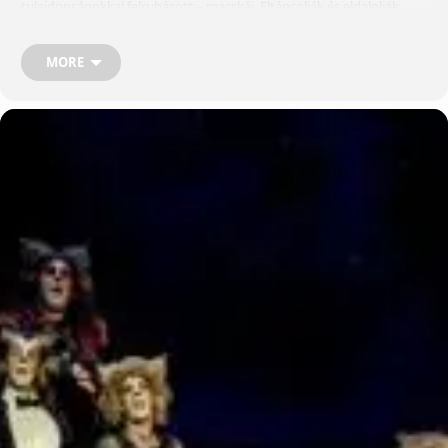
tulajdonságokkal felruházott – macskái. Eltáncolják és eldalolják
életüket. T.S. Eliot angol költő Macskák könyve című versciklusát
zenésítette meg zseniálisan Andrew Lloyd Webber, és ebből készült a
fantasztikus, világsikerű Macskák musical. A Madách Színház 1983.
MORE
március 25-én mutatta be a Macskákat Szirtes Tamás rendezésében
és Seregi László koreográfiájával, közvetlenül a londoni ősbemutató
után. Az eltelt 40 évben az előadás rendkívül sok szereposztást
megért: a különböző szerepekben közel 300 művésznek
tapsolhatott a közönség. T. S. Eliot – A. L. Webber: MACSKÁK
Szereposztás Tus, Gastrofar George: Szolnoki Tibor, Weil Róbert
Grizabella: Bajza Viktória, Gallusz Nikolett Mefisztulész I.: Kalapács
József, Mező Zoltán Mefisztulész II. / Nagy Hirig Macska: Bakó Máté,
Sárközi Gyula József, Szegő András Old Csendbelenn: Egyházi Géza,
Rezsnyák Róbert Bombalurina: Kisfaludy Zsófia, Magyar Krisztina
Lengelingéla: Kecskés Tímea, Molnár Gyöngyi Munkustrapp: Berényi
Dávid, Jenei Gábor Quaxo: Jenővári Miklós, Kiss Ernő Zsolt
Mindlevery: Foki Veronika, Szilvási Judit, Zsitva Réka Ben Mickering:
Balázs Dávid, Sándor Dávid Elvis Trén: Kovács Péter, Sánta László
Micsel Rumli: Baksa András, Puskás Péter, Serbán Attila Cassandra:
Sári Éva, Simon Boglárka, Wégner Judit Victoria: Pacskó Dóra, Szűcs
Enikő Flóra, Zsitva Réka Gimb-Gömb: Dichter Dóra, Hajdu Gréta,
Magyar Krisztina Koricipat: Nagy Attila, Németh Gábor Alkotók
Díszlettervező: Götz Béla Jelmeztervező: Kovács Yvette Alida, Vágó
Nelly Zenei vezető: Kocsák Tibor Karmester: Köteles Géza, Zádori
László Maszk: Hufnágel Mariann Koreográfus asszisztens: Kaszás