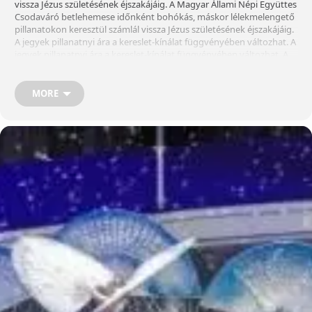
vissza Jézus születésének éjszakájáig. A Magyar Állami Népi Együttes
Csodaváró betlehemese időnként bohókás, máskor lélekmelengető
pillanatokon keresztül számlál vissza Jézus születésének éjszakájáig.
A jegyek pillanatnyi ára a kereslet-kínálat függvényében változhat. A
jegyek pillanatnyi ára a kereslet-kínálat függvényében változhat. A
jegyek pillanatnyi ára a kereslet-kínálat függvényében változhat. A
jegyek pillanatnyi ára a kereslet-kínálat függvényében változhat.
MORE