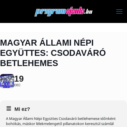
MAGYAR ÁLLAMI NÉPI
EGYÜTTES: CSODAVÁRÓ
BETLEHEMES
19
DEC
Mi ez?
A Magyar Állami Népi Együttes Csodaváró betlehemese időnként
bohókás, máskor lélekmelengető pillanatokon keresztül számlál