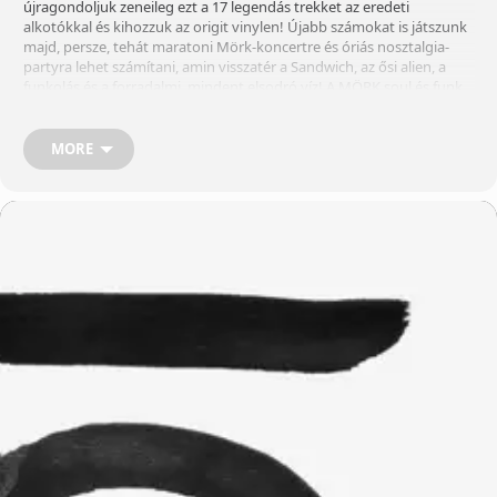
újragondoljuk zeneileg ezt a 17 legendás trekket az eredeti
alkotókkal és kihozzuk az origit vinylen! Újabb számokat is játszunk
majd, persze, tehát maratoni Mörk-koncertre és óriás nosztalgia-
partyra lehet számítani, amin visszatér a Sandwich, az ősi alien, a
funkolás és a forradalmi, mindent elsodró víz! A MÖRK soul és funk
alapokra épülő zenét játszik, mely elgondolkodtató társadalmi,
pszichológiai és hétköznapi témában íródott dalszövegekkel,
improvizációval és más stílus elemekkel együtt egy különleges zenei
MORE
élményt nyújt a hallgatónak. A zenekar tavalyi Still Dreamin’ című
lemeze a brit Albert’s Favourites gondozásában jelent meg. A
teltházas lemezbemutató koncert az A38 Hajón egyidejűleg a MÖRK
aktív működésének végét is jelentette – a zenekar ezt követően
pihenőre vonult, és évente egy-két különleges hangulatú alkalom
kivételével nem koncertezik. Ilyen alkalom lesz november 14-én a
Dürer Kert nagytermében is, ahol újra megszólalnak az idén 10 éves
You Are Free To Choose lemez dalai, és emellett sok további
meglepetéssel készülnek.