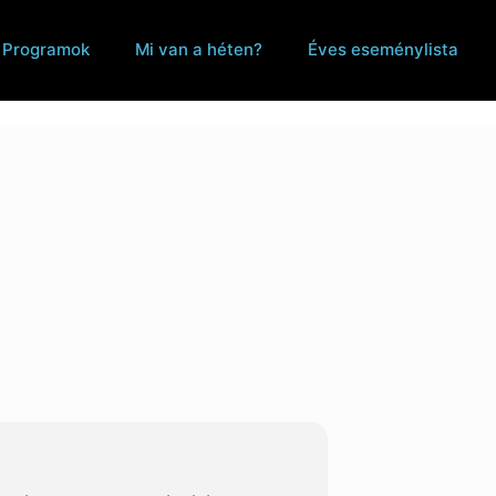
Programok
Mi van a héten?
Éves eseménylista