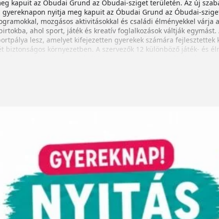
eg kapuit az Óbudai Grund az Óbudai-sziget területén. Az új szaba
gyereknapon nyitja meg kapuit az Óbudai Grund az Óbudai-sziget 
ogramokkal, mozgásos aktivitásokkal és családi élményekkel várja 
rtokba, ahol sport, játék és kreatív foglalkozások váltják egymást
ortpálya lesz, amelyet kifejezetten gyerekek számára fejlesztettek k
t biztonságos környezetben. A szervezők 12 különböző játék- és 
ak és megújulnak, így a későbbi programnapokon is új élmények vá
• ügyességi játékok • sportprogramok • akadálypályák • kalózhajó • 
egyik célja, hogy a gyerekek minél több időt töltsenek aktívan a s
zelében, zöld környezetben.