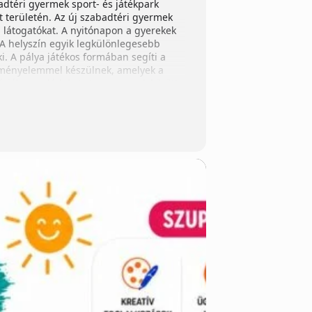
dtéri gyermek sport- és játékpark
területén. Az új szabadtéri gyermek
a látogatókat. A nyitónapon a gyerekek
. A helyszín egyik legkülönlegesebb
i. A pálya játékos formában segíti a
élményelemmel készülnek, amelyek a
rják a családokat. A programok között
HopCity ugrálópark • szabadtéri családi
zabadban, miközben a családok együtt