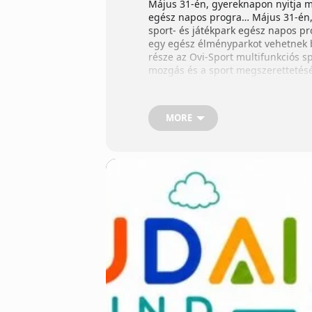
Május 31-én, gyereknapon nyitja m
egész napos progra… Május 31-én, 
sport- és játékpark egész napos pr
egy egész élményparkot vehetnek bi
része az Ovi-Sport multifunkciós sp
mozgás és a sport megszerettetésé
szezon során folyamatosan változn
lesznek: • kézműves foglalkozások 
játékok és aktivitások Az esemény 
MORE
kapcsolódhatnak ki a Duna-part kö