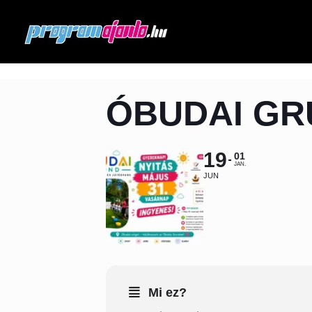
ÓBUDAI GR
19
01
JAN.
JUN
Mi ez?