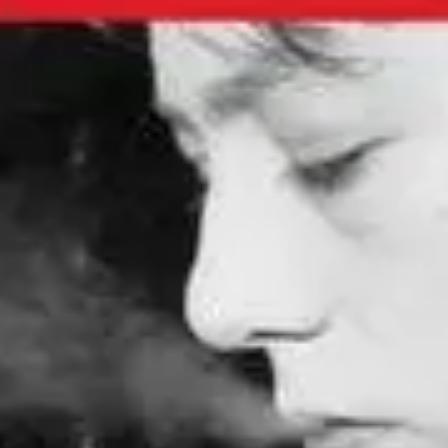
törékenység, a csend és a töredezettség felől szemléli. Ezen az
alkalmon
Sara Gil
az írás fogalmát a figyelemmel és kereséssel
hozza párhuzamba: olyan térként tekint rá, ahol az énre
vonatkozó kérdések nem válaszokat kapnak, hanem
elmélyülnek.