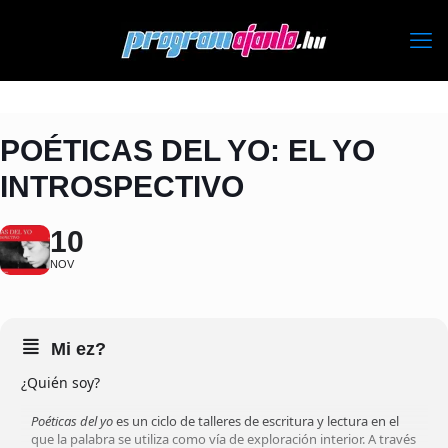
POÉTICAS DEL YO: EL YO
INTROSPECTIVO
10
NOV
Mi ez?
¿Quién soy?
Poéticas del yo
es un ciclo de talleres de escritura y lectura en el
que la palabra se utiliza como vía de exploración interior. A través