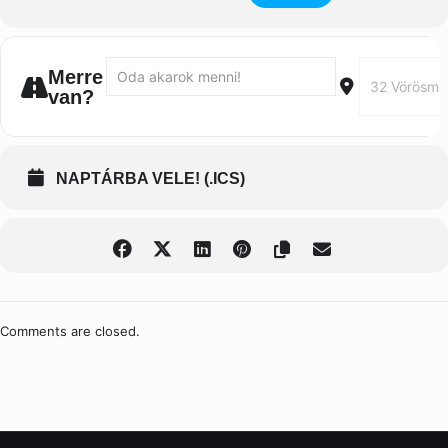
Address - Poéticas del yo: el yo introspectivo []
Destination Ad
Merre
van?
NAPTÁRBA VELE! (.ICS)
Comments are closed.