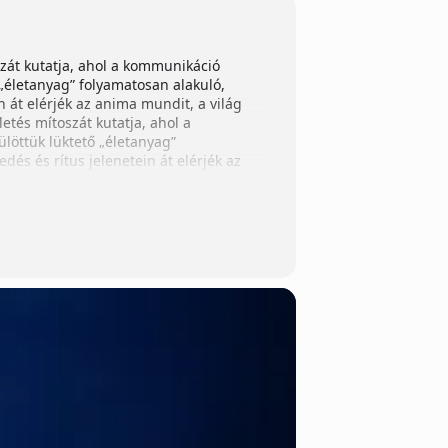
szát kutatja, ahol a kommunikáció
 „életanyag” folyamatosan alakuló,
n át elérjék az anima mundit, a világ
etés mítoszát kutatja, ahol a
ülöttük lüktető „életanyag”
dés és rítus jelenetein át elérjék az
i árról győződj meg a kosárba helyezés
a helyezés előtt. A jegyek ára a
gyek ára a kereslet-kínálat