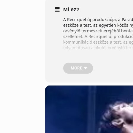
Mi ez?
A Recirquel új produkciója, a Para
eszköze a test, az egyetlen közös n
örvénylő természeti erejéből bontak
szellemét. A Recirquel új produkció
kommunikáció eszköze a test, az egy
folyamatosan alakuló, örvénylő term
anima mundit, a világ szellemét. A
előtt. A jegyek ára a kereslet-kíná
kereslet-kínálat függvényében válto
MORE
függvényében változhat. A pillanat