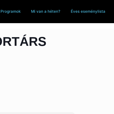
Programok
Mi van a héten?
Éves eseménylista
ORTÁRS