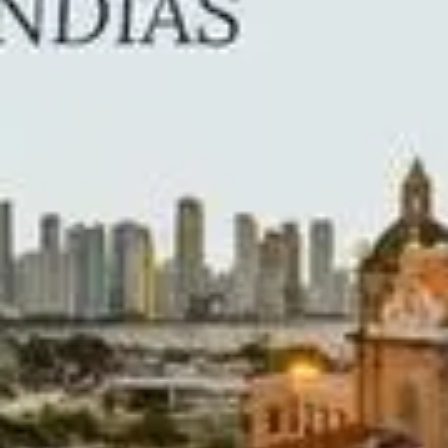
Amerikában. Itt gyűjtötték össze, és innen indították útnak az
Újvilág kincseit az Európa felé tartó hajókon, de ugyanakkor a
rabszolgakereskedelem egyik központja is volt, főterén pedig a
rettegetett inkvizíció működött. „Mennyi nemes erő van ebben a
városban, hogy már 400 éve pusztítjuk, és még mindig tartja
magát.” – mondja Juvenal Urbino a Szerelem a kolera idején című
regényben. Gabriel García Márquez remekműve ebben a
városban, „az ősi és hősi Cartagena de Indiasban, a világ
legszebb városában” játszódik, ahol a Nobel-díjas kolumbiai író
nyugszik. Cartagena koloniális óvárosát és erődjét az UNESCO
1984-ben a kulturális világörökség részévé nyilvánította.