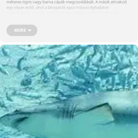
méteres tigris vagy barna cápák megcsodálását. A másik attrakció
egy olyan erdő, ahol a látogatók igazi trópusi éghajlatot
tapasztalnak. Az óriás gólyák között hirtelen süllyed, villog és
táplálkozik, amíg az alligátor elosztása két percre esni kezd langyos
esőre, amely alatt az erdő minden lakója életre kel. Ez egy izgalmas
élmény. A trópusokon trópusi és óceáni állatok, egzotikus madarak,
MORE
a világ legkisebb majmok, aligátorok, cápák, kígyók, gyíkok, pókok
láthatók. Van egy tározó, ahol a látogatók a tengeri sugarakat
szagolhatják. Hely: 1222 Budapest, XXII. district Nagytétényi út 37-
43. Dátum: Március, Kedd12, 2019 – Március, Csütörtök12, 2020 Idó:
10:00-20:00 Ár: Felnőtt jegy- 2700 HUF Gyerek,nyugdíjas jegy- 2000
HUF Gyerek jegy 4 év alatt-Ingyenes Találd meg az összes tippet a
legjobb BUDAPEST PROGRAMOK. Hova menjünk a hétvégén? Találd
meg a legjobb Budapesti programokat és eseményeket a hétvégén.
Koncertek, vásárok, kiállítások, gasztro események, csa…