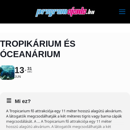
TROPIKÁRIUM ÉS
ÓCEANÁRIUM
13
31
DEC
JUN
Mi ez?
A Tropicarium fő attrakciója egy 11 méter hosszú alagútú akvárium.
A látogatók megcsodálhatják a két méteres tigris vagy barna cápák
megcsodálását. A … A Tropicarium fő attrakciója egy 11 méter
hosszú alagútú akvárium. A látogatók megcsodálhatják a két