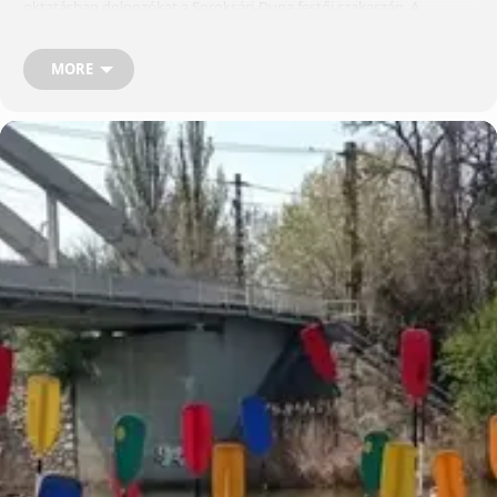
oktatásban dolgozókat a Soroksári-Duna festői szakaszán. A
program különlegessége, hogy kifejezetten az oktatásban dolgozók
számára szervezik, legyen szó pedagógusokról,
óvodapedagógusokról, egyetemi oktatókról, adminisztratív
MORE
munkatársakról vagy az oktatási rendszer bármely más területén
dolgozókról. A túrák a Soroksári-Kis-Duna nyugodt, természetközeli
környezetében zajlanak, ahol a résztvevők egy napra
kiszakadhatnak a mindennapokból, miközben Budapest egyik
legszebb és legkevésbé ismert vízi világát fedezhetik fel. A lassan
hömpölygő víz, a zöld partok és a csendes öblök tökéletes
környezetet biztosítanak a kikapcsolódáshoz. A program nemcsak
gyakorlott evezősöknek szól. Kezdők is bátran jelentkezhetnek,
hiszen a szervezők segítséget nyújtanak a szükséges ismeretek
elsajátításában. Egyes időpontokon nyílt nap és kormányos képzés
is kapcsolódik a túrákhoz. A részvétel teljesen ingyenes, mindössze
előzetes regisztráció és egy intézményi OM-azonosító szükséges.