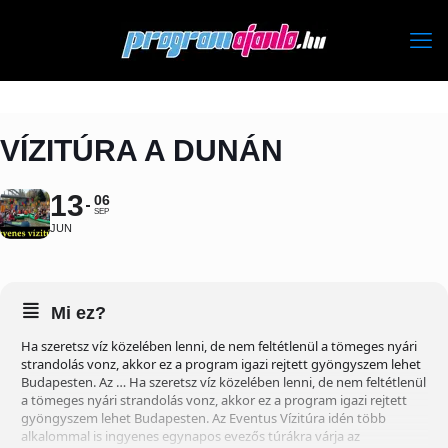
VÍZITÚRA A DUNÁN
13
06
SEP
JUN
Mi ez?
Ha szeretsz víz közelében lenni, de nem feltétlenül a tömeges nyári
strandolás vonz, akkor ez a program igazi rejtett gyöngyszem lehet
Budapesten. Az … Ha szeretsz víz közelében lenni, de nem feltétlenül
a tömeges nyári strandolás vonz, akkor ez a program igazi rejtett
gyöngyszem lehet Budapesten. Az Eventus Vízitúra idén több
alkalommal is ingyenes egynapos evezős túrákra várja az