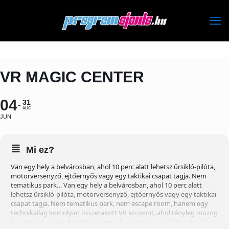
VR MAGIC CENTER
04
31
AUG
JUN
Mi ez?
Van egy hely a belvárosban, ahol 10 perc alatt lehetsz űrsikló-pilóta,
motorversenyző, ejtőernyős vagy egy taktikai csapat tagja. Nem
tematikus park… Van egy hely a belvárosban, ahol 10 perc alatt
lehetsz űrsikló-pilóta, motorversenyző, ejtőernyős vagy egy taktikai
csapat tagja. Nem tematikus park, nem escape room, hanem egy
technikailag komolyan összerakott VR központ, ahol tényleg mozog
körülötted a világ. A VR Magicben 7 különböző szimulátor és több