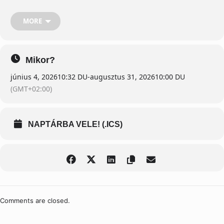
mint 200 játék közül választhatsz. A gépek nem csak „vetítenek”:
dőlnek, forognak, rezegnek, effekteznek. Van 90°-os döntés, teljes
360°-os forgás, 9D élmény és 4K felbontás. A játékidők 5–15 perces
MORE
blokkokból állnak, így egy alkalom alatt több különböző élményt is
kipróbálhatsz. A legtöbb élményt egyedül vagy ketten játszhatjátok,
néhány program akár 4 fővel is működik. 🎁 Mindkét csomaghoz jár
1 ajándék Tap 2 Win fényelkapó játék. 1 Zseton – 5-12 perc / játék –
Mikor?
3.000 Ft / ~ 8 €
június 4, 2026
10:32 DU
-
augusztus 31, 2026
10:00 DU
(GMT+02:00)
NAPTÁRBA VELE! (.ICS)
Comments are closed.