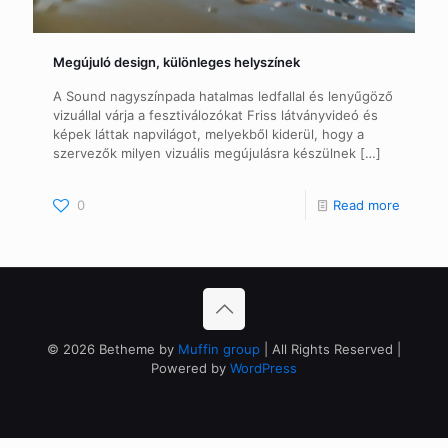
Megújuló design, különleges helyszínek
A Sound nagyszínpada hatalmas ledfallal és lenyűgöző
vizuállal várja a fesztiválozókat Friss látványvideó és
képek láttak napvilágot, melyekből kiderül, hogy a
szervezők milyen vizuális megújulásra készülnek
[…]
0
Read more
© 2026 Betheme by
Muffin group
| All Rights Reserved |
Powered by
WordPress